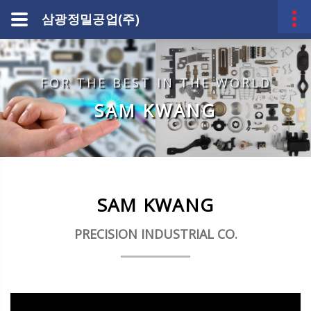
삼광정밀공업(주)
FOR THE BEST IN THE WORLD
SAM KWANG
SAM KWANG
PRECISION INDUSTRIAL CO.