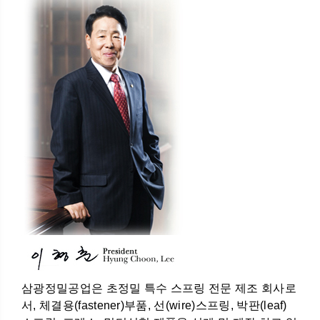
삼광정밀공업은 초정밀 특수 스프링 전문 제조 회사로
서, 체결용(fastener)부품, 선(wire)스프링, 박판(leaf)